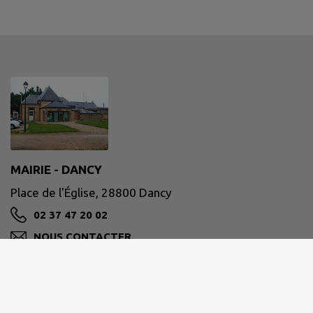
MAIRIE - DANCY
Place de l'Église, 28800 Dancy
02 37 47 20 02
NOUS CONTACTER
M'Y RENDRE
dancy.fr/